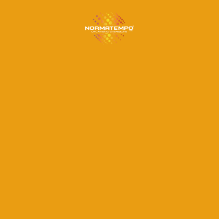
– EN 60079-X
progressivo aumento delle normative inerenti
resentano atmosfere potenzialmente esplosive
ospheres EXplosibles), [...]