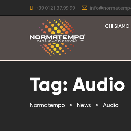
+39 0121.37.99.99
info@normatemp
CHI SIAMO
Tag:
Audio
Normatempo
>
News
>
Audio