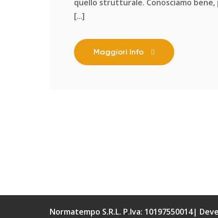
quello strutturale. Conosciamo bene, p
[...]
Maggiori Info
Normatempo S.R.L. P.Iva: 10197550014| Dev