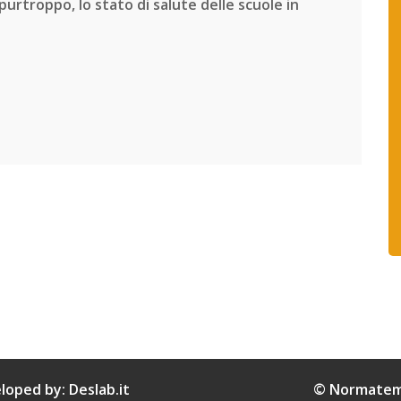
urtroppo, lo stato di salute delle scuole in
eloped by:
Deslab.it
© Normatemp